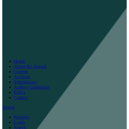
Home
About the Journal
Current
Archives
Submissions
Authors Guidelines
Ethics
Contact
Search
Register
Login
Search