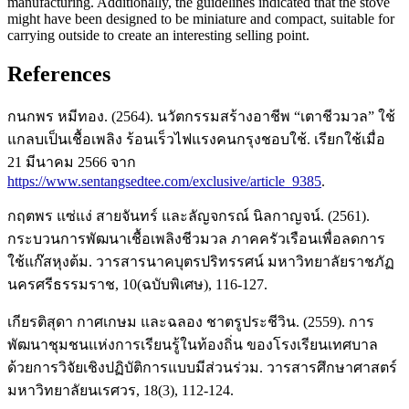
manufacturing. Additionally, the guidelines indicated that the stove
might have been designed to be miniature and compact, suitable for
carrying outside to create an interesting selling point.
References
กนกพร หมีทอง. (2564). นวัตกรรมสร้างอาชีพ “เตาชีวมวล” ใช้
แกลบเป็นเชื้อเพลิง ร้อนเร็วไฟแรงคนกรุงชอบใช้. เรียกใช้เมื่อ
21 มีนาคม 2566 จาก
https://www.sentangsedtee.com/exclusive/article_9385
.
กฤตพร แซ่แง่ สายจันทร์ และลัญจกรณ์ นิลกาญจน์. (2561).
กระบวนการพัฒนาเชื้อเพลิงชีวมวล ภาคครัวเรือนเพื่อลดการ
ใช้แก๊สหุงต้ม. วารสารนาคบุตรปริทรรศน์ มหาวิทยาลัยราชภัฏ
นครศรีธรรมราช, 10(ฉบับพิเศษ), 116-127.
เกียรติสุดา กาศเกษม และฉลอง ชาตรูประชีวิน. (2559). การ
พัฒนาชุมชนแห่งการเรียนรู้ในท้องถิ่น ของโรงเรียนเทศบาล
ด้วยการวิจัยเชิงปฏิบัติการแบบมีส่วนร่วม. วารสารศึกษาศาสตร์
มหาวิทยาลัยนเรศวร, 18(3), 112-124.