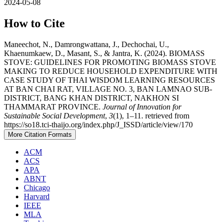
2024-05-08
How to Cite
Maneechot, N., Damrongwattana, J., Dechochai, U.,
Khaenumkaew, D., Masant, S., & Jantra, K. (2024). BIOMASS
STOVE: GUIDELINES FOR PROMOTING BIOMASS STOVE
MAKING TO REDUCE HOUSEHOLD EXPENDITURE WITH
CASE STUDY OF THAI WISDOM LEARNING RESOURCES
AT BAN CHAI RAT, VILLAGE NO. 3, BAN LAMNAO SUB-
DISTRICT, BANG KHAN DISTRICT, NAKHON SI
THAMMARAT PROVINCE.
Journal of Innovation for
Sustainable Social Development
,
3
(1), 1–11. retrieved from
https://so18.tci-thaijo.org/index.php/J_ISSD/article/view/170
More Citation Formats
ACM
ACS
APA
ABNT
Chicago
Harvard
IEEE
MLA