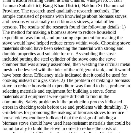
Thai wisdom learning center at Ban Chairat, Village No. 3, Ban
Lamnao Sub-district, Bang Khan District, Nakhon Si Thammarat
Province. The research used qualitative research methods. The
sample consisted of persons with knowledge about biomass stoves
and persons who actually used biomass stoves, a total of ten
persons. The results of the research found the following details: 1)
The method for making a biomass stove to reduce household
expenditure was found, and preparing equipment for making the
stove would have helped reduce errors within work. Choosing stove
materials should have been selecting the material with strong and
durable properties and suitable for use. Assembling the stove
included putting the steel cylinder of the stove onto the stove
chamber that was already assembled, then welding the circular metal
mesh to be leveled with the inlet of the refrigerant tank, and it would
have been done. Efficiency trials indicated that it could be used for
cooking instead of a gas stove; 2) The problem of making a biomass
stove to reduce household expenditure was found to be a problem in
selecting materials and equipment for building a stove. Some
materials and equipment were quite difficult to find in the
community. Safety problems in the production process indicated
errors in checking tools before use and problems with durability; 3)
Guidelines for promoting the making of biomass stoves to reduce
household expenditure indicated that the design of building a
biomass stove should have used heat-resistant materials that could be
found locally to build the stove in order to reduce the costs of