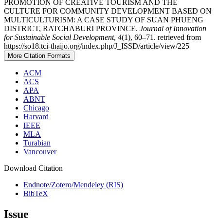
PROMOTION OF CREATIVE TOURISM AND THE
CULTURE FOR COMMUNITY DEVELOPMENT BASED ON
MULTICULTURISM: A CASE STUDY OF SUAN PHUENG
DISTRICT, RATCHABURI PROVINCE.
Journal of Innovation
for Sustainable Social Development
,
4
(1), 60–71. retrieved from
https://so18.tci-thaijo.org/index.php/J_ISSD/article/view/225
More Citation Formats
ACM
ACS
APA
ABNT
Chicago
Harvard
IEEE
MLA
Turabian
Vancouver
Download Citation
Endnote/Zotero/Mendeley (RIS)
BibTeX
Issue