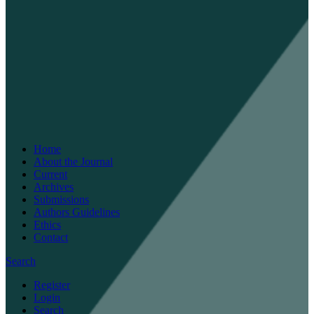
Home
About the Journal
Current
Archives
Submissions
Authors Guidelines
Ethics
Contact
Search
Register
Login
Search