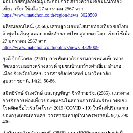
มอบป้ายสัญลักษณ์ผู้ประกอบการ สร้างความเชื่อมั่นนักท่อง
เที่ยว. เรียกใช้เมื่อ 27 มกราคม 2567 จาก
https://www.matichon.co.th/region/news_3028509
มติชนออนไลน์. (2566). เศรษฐา มอบนโยบายท่องเที่ยว ขอโทษ
ถ้าพูดไม่ลื่นหู แค่อยากดึงศักยภาพไทยสู่สายตาโลก. เรียกใช้เมื่อ
27 มกราคม 2567 จาก
https://www.matichon.co.th/politics/news_4329009
ยุวดี จิตต์โกศล. (2561). การพัฒนากิจกรรมการท่องเที่ยวทาง
วัฒนธรรมอย่างสร้างสรรค์ ชุมชนบ้านกว้างท่าเยี่ยม อำเภอ
เมือง จังหวัดยโสธร. วารสารศิลปศาสตร์ มหาวิทยาลัย
อุบลราชธานี, 14(2), 50-86.
สมิทธิรักษ์ จันทรักษ์ และกุญฑิญา จิรทิวาธวัช. (2565). แนวทาง
การจัดการท่องเที่ยวของชุมชนในสถานการณ์แพร่ระบาดของ
โรคติดเชื้อไวรัสโคโรนา 2019 (COVID - 19) ในพื้นที่ปริมณฑล
ของกรุงเทพมหานคร. วารสารมหาจุฬานาครทรรศน์, 9(7), 390-
406.
สำนักงานจังหวัดราชบุรี. (2566). แผนปฏิบัติราชการประจำปี