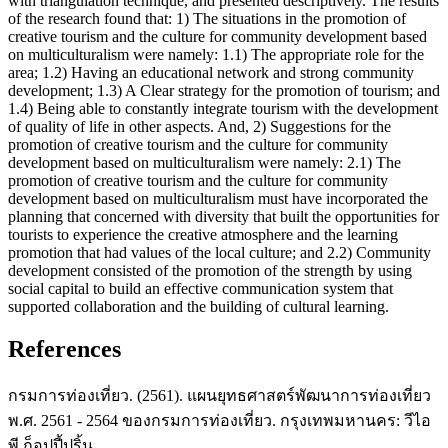
with triangulation technique, and presented descriptively. The results
of the research found that: 1) The situations in the promotion of
creative tourism and the culture for community development based
on multiculturalism were namely: 1.1) The appropriate role for the
area; 1.2) Having an educational network and strong community
development; 1.3) A Clear strategy for the promotion of tourism; and
1.4) Being able to constantly integrate tourism with the development
of quality of life in other aspects. And, 2) Suggestions for the
promotion of creative tourism and the culture for community
development based on multiculturalism were namely: 2.1) The
promotion of creative tourism and the culture for community
development based on multiculturalism must have incorporated the
planning that concerned with diversity that built the opportunities for
tourists to experience the creative atmosphere and the learning
promotion that had values of the local culture; and 2.2) Community
development consisted of the promotion of the strength by using
social capital to build an effective communication system that
supported collaboration and the building of cultural learning.
References
กรมการท่องเที่ยว. (2561). แผนยุทธศาสตร์พัฒนาการท่องเที่ยว
พ.ศ. 2561 - 2564 ของกรมการท่องเที่ยว. กรุงเทพมหานคร: วีไอ
พี ก็อปปี้ปริ้น.