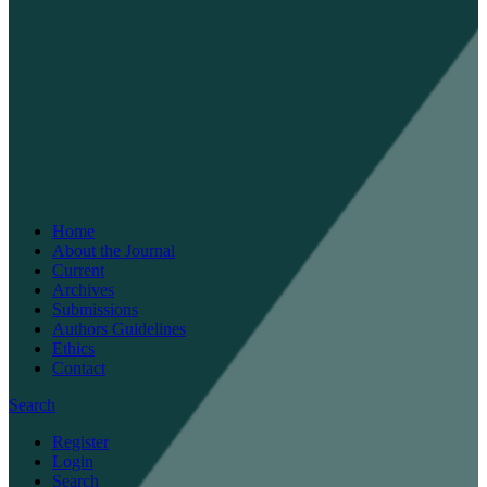
Home
About the Journal
Current
Archives
Submissions
Authors Guidelines
Ethics
Contact
Search
Register
Login
Search