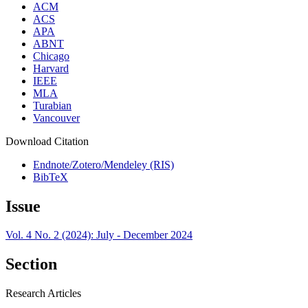
ACM
ACS
APA
ABNT
Chicago
Harvard
IEEE
MLA
Turabian
Vancouver
Download Citation
Endnote/Zotero/Mendeley (RIS)
BibTeX
Issue
Vol. 4 No. 2 (2024): July - December 2024
Section
Research Articles