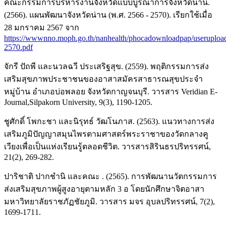
คณะกรรมการบริหารงานจังหวัดแบบบูรณาการจังหวัดน่าน.
(2566). แผนพัฒนาจังหวัดน่าน (พ.ศ. 2566 - 2570). เรียกใช้เมื่อ
28 มกราคม 2567 จาก
https://wwwnno.moph.go.th/nanhealth/phocadownloadpap/useruploa
2570.pdf
จักรี ปัถพี และนวลฉวี ประเสริฐสุข. (2559). พฤติกรรมการส่ง
เสริมสุขภาพประชาชนของอาสาสมัครสาธารณสุขประจำ
หมู่บ้าน อำเภอบ่อพลอย จังหวัดกาญจนบุรี. วารสาร Veridian E-
Journal,Silpakorn University, 9(3), 1190-1205.
ชูศักดิ์ โพกะชา และนิรุทธ์ วัฒโนภาส. (2563). แนวทางการส่ง
เสริมภูมิปัญญาสมุนไพรตามศาสตร์พระราชาของวัดกลางคู
เวียงเพื่อเป็นแห่งเรียนรู้ตลอดชีวิต. วารสารสิรินธรปริทรรศน์,
21(2), 269-282.
ปาริชาติ ปากชำนิ และคณะ . (2565). การพัฒนานวัตกรรมการ
ส่งเสริมสุขภาพผู้สูงอายุตามหลัก 3 อ โดยนักศึกษาจิตอาสา
มหาวิทยาลัยราชภัฏชัยภูมิ. วารสาร มจร อุบลปริทรรศน์, 7(2),
1699-1711.