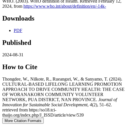
WHO. (2003). WHO definition of Health. Retrieved February 12,
2024, from
https://www.who.int/about/definition/en/-14k-
Downloads
PDF
Published
2024-08-31
How to Cite
Thongdee, W., Nilkote, R., Rueangsri, W., & Sanyamo, T. (2024).
CULTURAL-BASED LIFELONG LEARNING PROMOTION
APPROACH TO DRIVE COMMUNITY HEALTH: THE CASE
OF WORANAKORN COMMUNITY VOLUNTEER
NETWORK, PUA DISTRICT, NAN PROVINCE.
Journal of
Innovation for Sustainable Social Development
,
4
(2), 51–62.
retrieved from https://so18.tci-
thaijo.org/index.php/J_ISSD/article/view/539
More Citation Formats