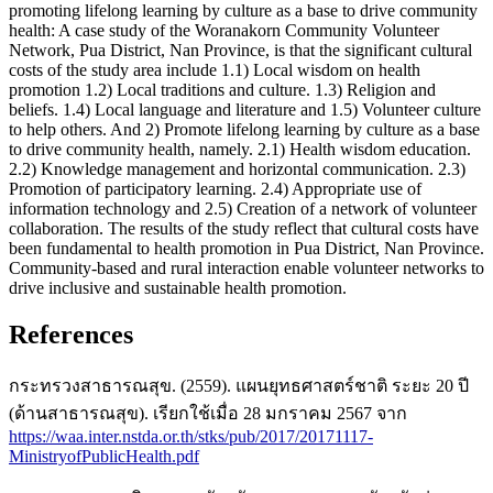
promoting lifelong learning by culture as a base to drive community
health: A case study of the Woranakorn Community Volunteer
Network, Pua District, Nan Province, is that the significant cultural
costs of the study area include 1.1) Local wisdom on health
promotion 1.2) Local traditions and culture. 1.3) Religion and
beliefs. 1.4) Local language and literature and 1.5) Volunteer culture
to help others. And 2) Promote lifelong learning by culture as a base
to drive community health, namely. 2.1) Health wisdom education.
2.2) Knowledge management and horizontal communication. 2.3)
Promotion of participatory learning. 2.4) Appropriate use of
information technology and 2.5) Creation of a network of volunteer
collaboration. The results of the study reflect that cultural costs have
been fundamental to health promotion in Pua District, Nan Province.
Community-based and rural interaction enable volunteer networks to
drive inclusive and sustainable health promotion.
References
กระทรวงสาธารณสุข. (2559). แผนยุทธศาสตร์ชาติ ระยะ 20 ปี
(ด้านสาธารณสุข). เรียกใช้เมื่อ 28 มกราคม 2567 จาก
https://waa.inter.nstda.or.th/stks/pub/2017/20171117-
MinistryofPublicHealth.pdf